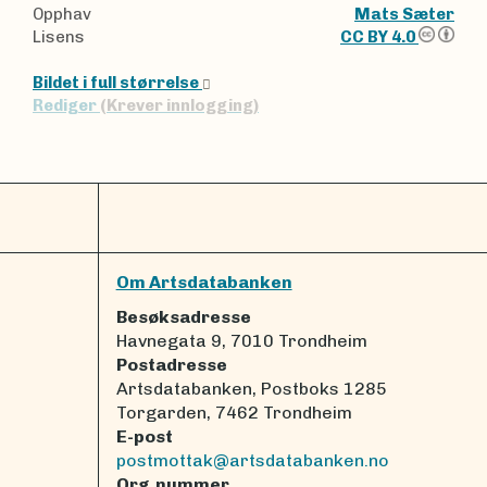
Opphav
Mats Sæter
Lisens
CC BY 4.0
Bildet i full størrelse
Rediger
(Krever innlogging)
Om Artsdatabanken
Besøksadresse
Havnegata 9, 7010 Trondheim
Postadresse
Artsdatabanken, Postboks 1285
Torgarden, 7462 Trondheim
E-post
postmottak@artsdatabanken.no
Org.nummer