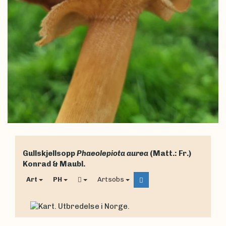
Gullskjellsopp
Phaeolepiota aurea
(Matt.: Fr.)
Konrad & Maubl.
Art
PH
Artsobs