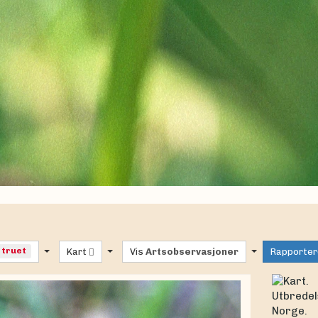
t truet
Kart
Vis
Artsobservasjoner
Rapporter