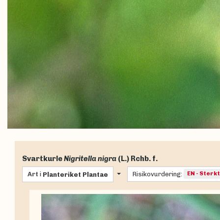
Svartkurle
Nigritella nigra
(L.) Rchb. f.
Art
i
Risikovurdering:
EN - Sterk
Planteriket
Plantae