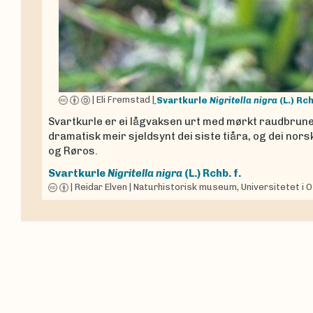
|
Eli Fremstad
|
Svartkurle
Nigritella nigra
(L.) Rch
Svartkurle er ei lågvaksen urt med mørkt raudbrune
dramatisk meir sjeldsynt dei siste tiåra, og dei no
og Røros.
Svartkurle
Nigritella nigra
(L.) Rchb. f.
|
Reidar Elven
|
Naturhistorisk museum, Universitetet i O