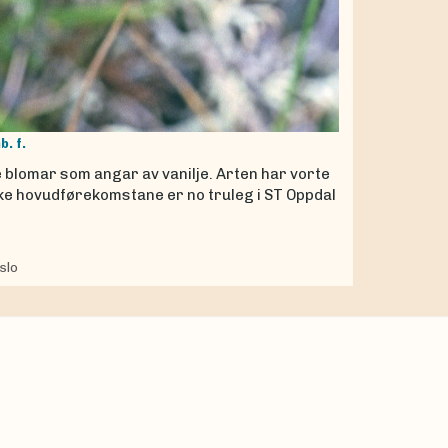
b. f.
 blomar som angar av vanilje. Arten har vorte
rske hovudførekomstane er no truleg i ST Oppdal
slo