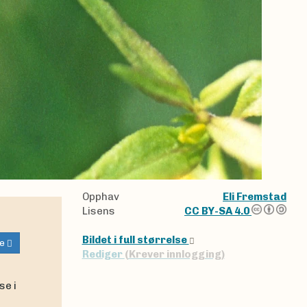
Opphav
Eli Fremstad
Lisens
CC BY-SA 4.0
Bildet i full størrelse
e
Rediger
(Krever innlogging)