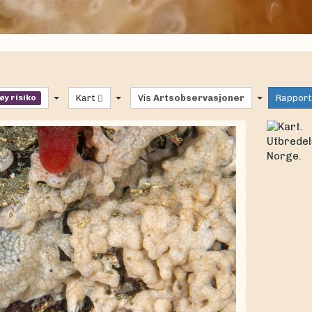
øy risiko
Kart
Vis
Artsobservasjoner
Rapport