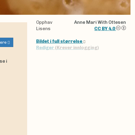
Opphav
Anne Mari With Ottesen
Lisens
CC BY 4.0
Bildet i full størrelse
ere
Rediger
(Krever innlogging)