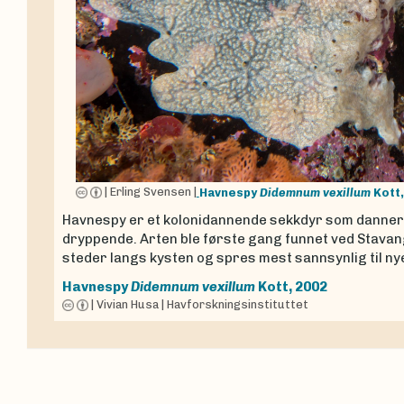
|
Erling Svensen
|
Havnespy
Didemnum vexillum
Kott
Havnespy er et kolonidannende sekkdyr som danner t
dryppende. Arten ble første gang funnet ved Stavange
steder langs kysten og spres mest sannsynlig til n
Havnespy
Didemnum vexillum
Kott, 2002
|
Vivian Husa
|
Havforskningsinstituttet