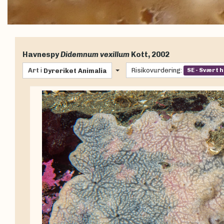
Havnespy
Didemnum vexillum
Kott, 2002
Art
i
Risikovurdering:
SE - Svært h
Dyreriket
Animalia