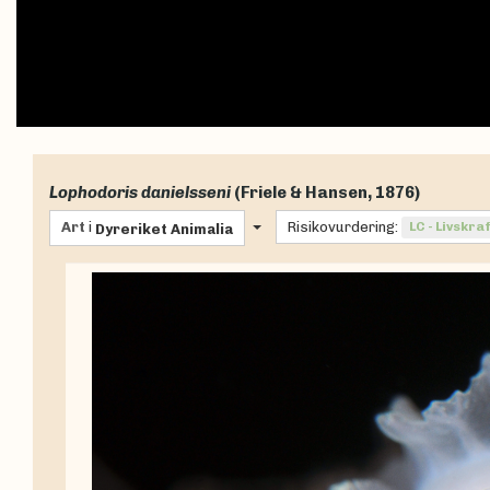
Lophodoris danielsseni
(Friele & Hansen, 1876)
Art
i
Risikovurdering:
LC - Livskra
Dyreriket
Animalia