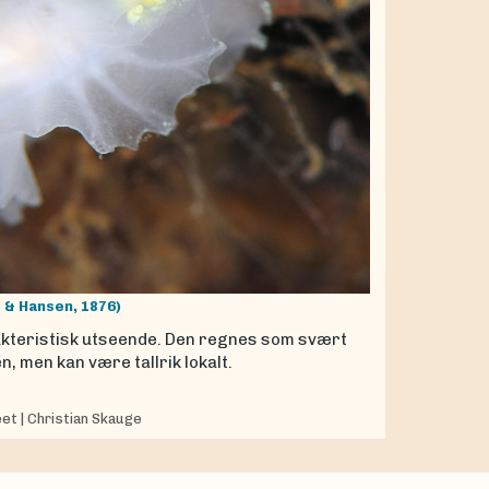
e & Hansen, 1876)
akteristisk utseende. Den regnes som svært
, men kan være tallrik lokalt.
eet
|
Christian Skauge