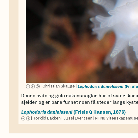
|
Christian Skauge
|
Lophodoris danielsseni
(Friel
Denne hvite og gule nakensneglen har et svært kar
sjelden og er bare funnet noen få steder langs kysten
Lophodoris danielsseni
(Friele & Hansen, 1876)
|
Torkild Bakken
|
Jussi Evertsen
|
NTNU Vitenskapsmus