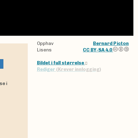
Opphav
Bernard Picton
Lisens
CC BY-SA 4.0
Bildet i full størrelse
Rediger
(Krever innlogging)