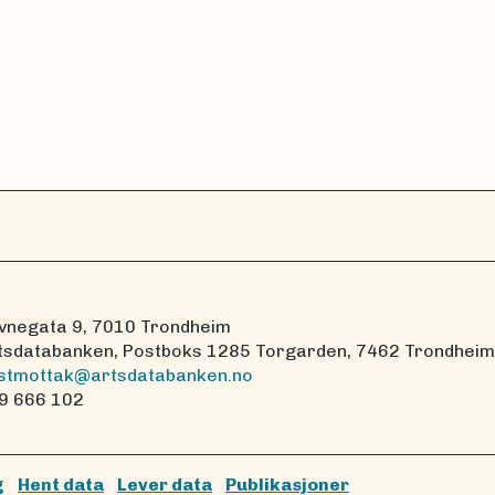
vnegata 9, 7010 Trondheim
tsdatabanken, Postboks 1285 Torgarden, 7462 Trondheim
stmottak@artsdatabanken.no
9 666 102
g
Hent data
Lever data
Publikasjoner