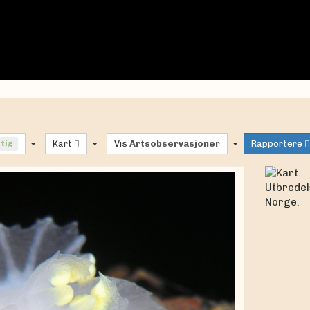
ftig
Kart
Vis
Artsobservasjoner
Rapportere