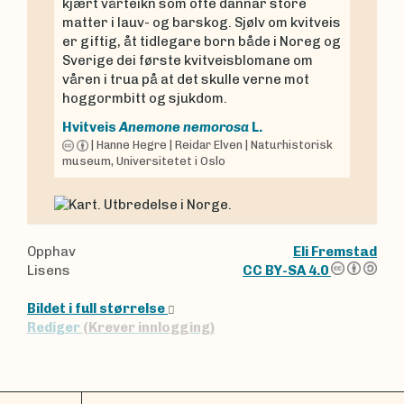
kjært vårteikn som ofte dannar store
matter i lauv- og barskog. Sjølv om kvitveis
er giftig, åt tidlegare born både i Noreg og
Sverige dei første kvitveisblomane om
våren i trua på at det skulle verne mot
hoggormbitt og sjukdom.
Hvitveis
Anemone nemorosa
L.
|
Hanne Hegre
|
Reidar Elven
|
Naturhistorisk
museum, Universitetet i Oslo
Opphav
Eli Fremstad
Lisens
CC BY-SA 4.0
Bildet i full størrelse
Rediger
(Krever innlogging)