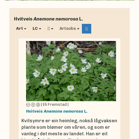
Hvitveis
Anemone nemorosa
L.
Art
LC
Artsobs
|
Eli Fremstad
|
Hvitveis
Anemone nemorosa
L.
Kvitsymre er ein heimleg, nokså lågvaksen
plante som blømer om våren, og som er
vanleg i det meste av landet. Han er eit