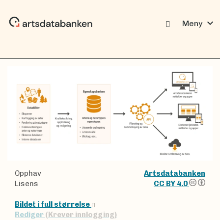
expand_more
Meny
Opphav
Artsdatabanken
Lisens
CC BY 4.0
Bildet i full størrelse
Rediger
(Krever innlogging)