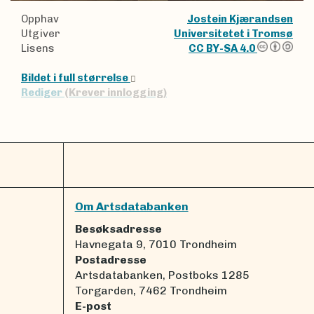
Opphav
Jostein Kjærandsen
Utgiver
Universitetet i Tromsø
Lisens
CC BY-SA 4.0
Bildet i full størrelse
Rediger
(Krever innlogging)
Om Artsdatabanken
Besøksadresse
Havnegata 9, 7010 Trondheim
Postadresse
Artsdatabanken, Postboks 1285
Torgarden, 7462 Trondheim
E-post