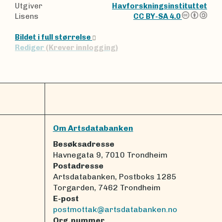
Utgiver
Havforskningsinstituttet
Lisens
CC BY-SA 4.0
Bildet i full størrelse
Rediger
(Krever innlogging)
Om Artsdatabanken
Besøksadresse
Havnegata 9, 7010 Trondheim
Postadresse
Artsdatabanken, Postboks 1285
Torgarden, 7462 Trondheim
E-post
postmottak@artsdatabanken.no
Org.nummer