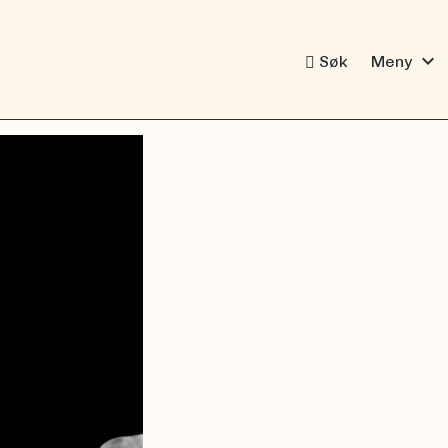
expand_more
Søk
Meny