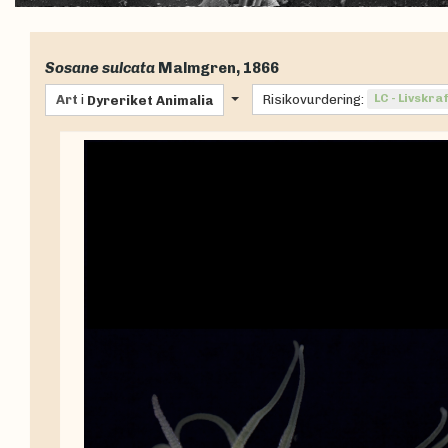
Sosane sulcata
Malmgren, 1866
Art
i
Risikovurdering:
LC - Livskra
Dyreriket
Animalia