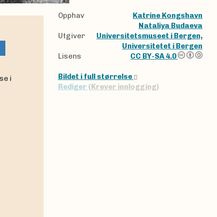
Opphav
Katrine Kongshavn
Nataliya Budaeva
Utgiver
Universitetsmuseet i Bergen,
Universitetet i Bergen
Lisens
CC BY-SA 4.0
Bildet i full størrelse
Rediger
(Krever innlogging)