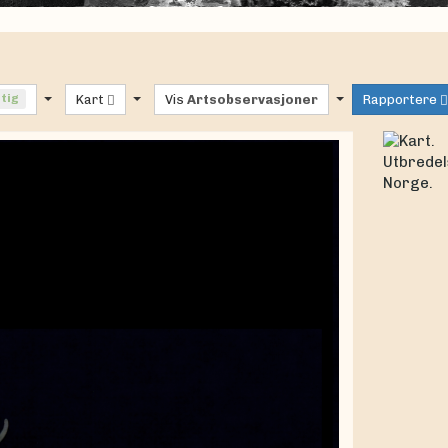
ftig
Kart
Vis
Artsobservasjoner
Rapportere