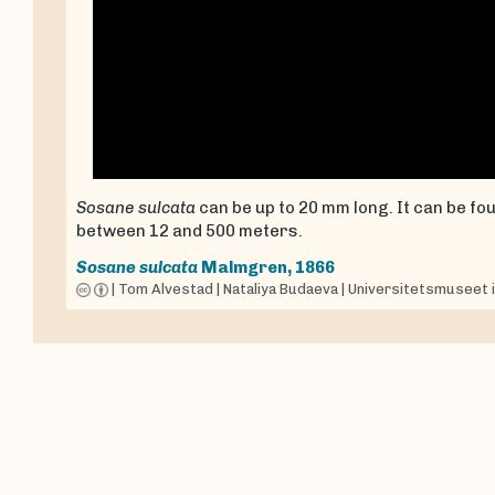
Sosane sulcata
can be up to 20 mm long. It can be f
between 12 and 500 meters.
Sosane sulcata
Malmgren, 1866
|
Tom Alvestad
|
Nataliya Budaeva
|
Universitetsmuseet i