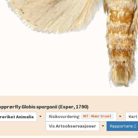
pprørfly
Globia sparganii
(Esper, 1790)
Risikovurdering:
NT - Nær truet
Kart
reriket
Animalia
Vis
Artsobservasjoner
Rapportere