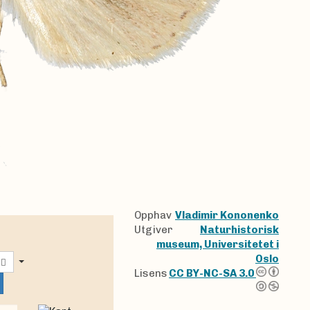
Opphav
Vladimir Kononenko
Utgiver
Naturhistorisk
museum, Universitetet i
Oslo
Lisens
CC BY-NC-SA 3.0