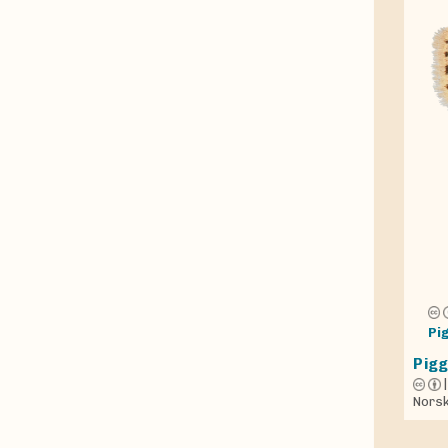
Pi
Pigg
Norsk