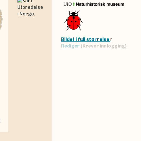
Bildet i full størrelse
Rediger
(Krever innlogging)
|