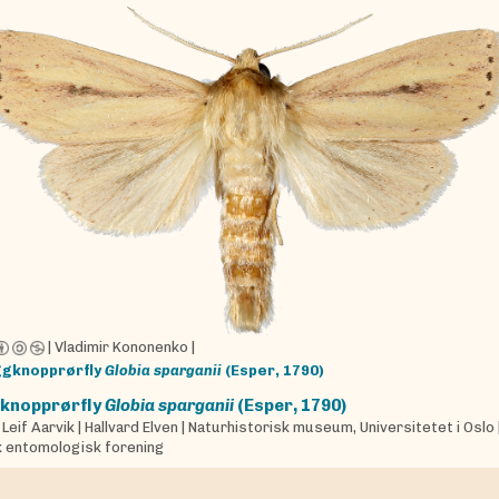
|
Vladimir Kononenko
|
ggknopprørfly
Globia sparganii
(Esper, 1790)
knopprørfly
Globia sparganii
(Esper, 1790)
|
Leif Aarvik
|
Hallvard Elven
|
Naturhistorisk museum, Universitetet i Oslo
 entomologisk forening