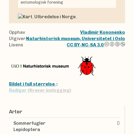
entomologisk forening
Opphav
Vladimir Kononenko
Utgiver
Naturhistorisk museum, Universitetet i Oslo
Lisens
CC BY-NC-SA 3.0
Bildet i full størrelse
Rediger
(Krever innlogging)
Arter
Sommerfugler
Lepidoptera