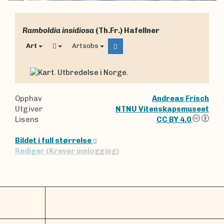
Ramboldia insidiosa
(Th.Fr.) Hafellner
Art
Artsobs
Opphav
Andreas Frisch
Utgiver
NTNU Vitenskapsmuseet
Lisens
CC BY 4.0
Bildet i full størrelse
Rediger
(Krever innlogging)