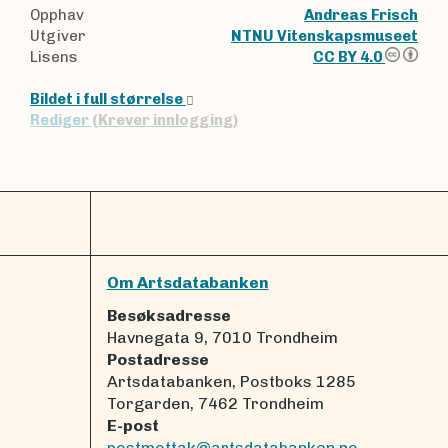
Opphav
Andreas Frisch
Utgiver
NTNU Vitenskapsmuseet
Lisens
CC BY 4.0
Bildet i full størrelse
Rediger
(Krever innlogging)
Om Artsdatabanken
Besøksadresse
Havnegata 9, 7010 Trondheim
Postadresse
Artsdatabanken, Postboks 1285
Torgarden, 7462 Trondheim
E-post
postmottak@artsdatabanken.no