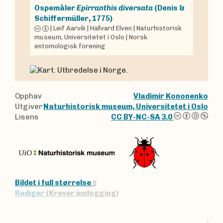
Ospemåler
Epirranthis diversata
(Denis &
Schiffermüller, 1775)
|
Leif Aarvik
|
Hallvard Elven
|
Naturhistorisk
museum, Universitetet i Oslo
|
Norsk
entomologisk forening
Opphav
Vladimir Kononenko
Utgiver
Naturhistorisk museum, Universitetet i Oslo
Lisens
CC BY-NC-SA 3.0
Bildet i full størrelse
Rediger
(Krever innlogging)