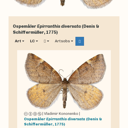
Ospemåler
Epirranthis diversata
(Denis &
Schiffermüller, 1775)
Art
LC
Artsobs
|
Vladimir Kononenko
|
Ospemåler
Epirranthis diversata
(Denis &
Schiffermüller, 1775)