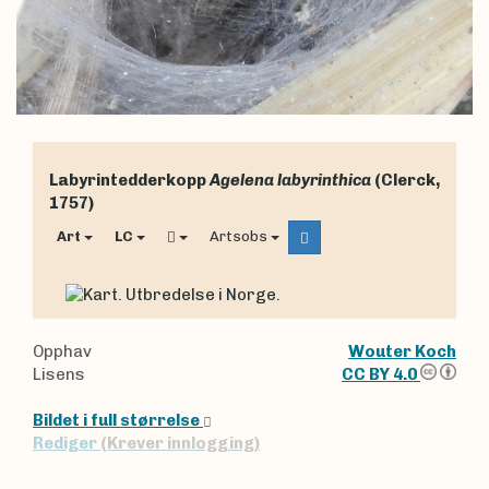
Labyrintedderkopp
Agelena labyrinthica
(Clerck,
1757)
Art
LC
Artsobs
Opphav
Wouter Koch
Lisens
CC BY 4.0
Bildet i full størrelse
Rediger
(Krever innlogging)