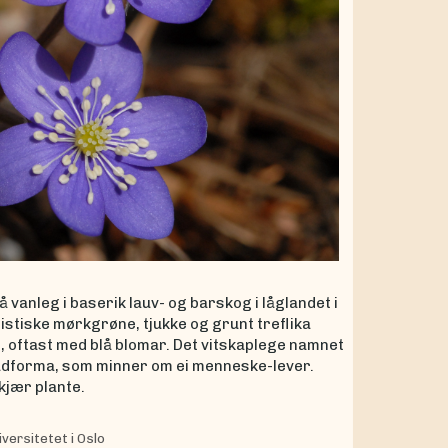
 vanleg i baserik lauv- og barskog i låglandet i
istiske mørkgrøne, tjukke og grunt treflika
, oftast med blå blomar. Det vitskaplege namnet
 bladforma, som minner om ei menneske-lever.
 kjær plante.
versitetet i Oslo