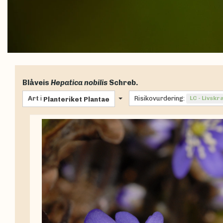
Blåveis
Hepatica nobilis
Schreb.
Art
i
Risikovurdering:
LC - Livskr
Planteriket
Plantae