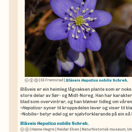
|
Eli Fremstad
|
Blåveis
Hepatica nobilis
Schreb.
Blåveis er ein heimleg lågvaksen plante som er nokså
store delar av Sør- og Midt-Noreg. Han har karakter
blad som overvintrar, og han blømer tidleg om våren
«
Hepatica
» syner til kroppsdelen lever og viser til
«Nobilis» betyr edel og er sjølvforklarande på ein så
Blåveis
Hepatica nobilis
Schreb.
|
Hanne Hegre
|
Reidar Elven
|
Naturhistorisk museum, Uni