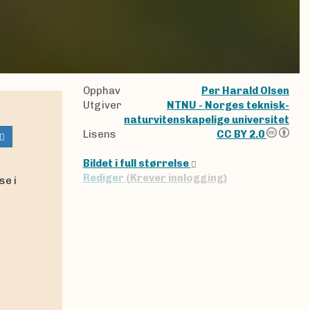
Opphav
Per Harald Olsen
Utgiver
NTNU - Norges teknisk-
naturvitenskapelige universitet
Lisens
CC BY 2.0
Bildet i full størrelse
Rediger
(Krever innlogging)