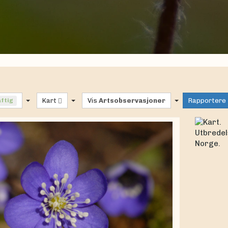
aftig
Kart
Vis
Artsobservasjoner
Rapportere