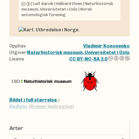
|
Leif Aarvik
|
Hallvard Elven
|
Naturhistorisk
museum, Universitetet i Oslo
|
Norsk
entomologisk forening
Opphav
Vladimir Kononenko
Utgiver
Naturhistorisk museum, Universitetet i Oslo
Lisens
CC BY-NC-SA 3.0
Bildet i full størrelse
Rediger
(Krever innlogging)
Arter