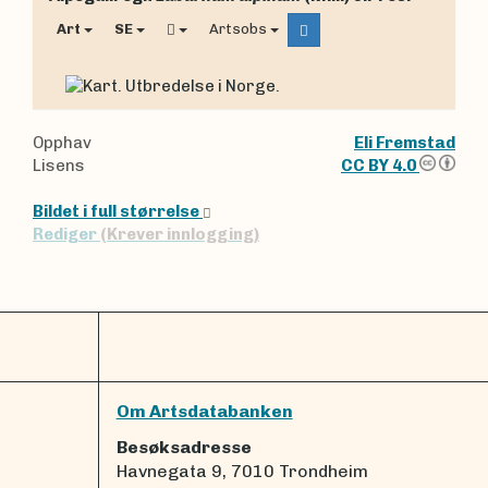
Art
SE
Artsobs
Opphav
Eli Fremstad
Lisens
CC BY 4.0
Bildet i full størrelse
Rediger
(Krever innlogging)
Om Artsdatabanken
Besøksadresse
Havnegata 9, 7010 Trondheim