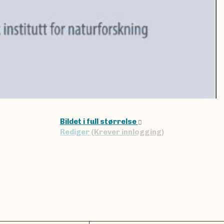
Bildet i full størrelse
Rediger
(Krever innlogging)