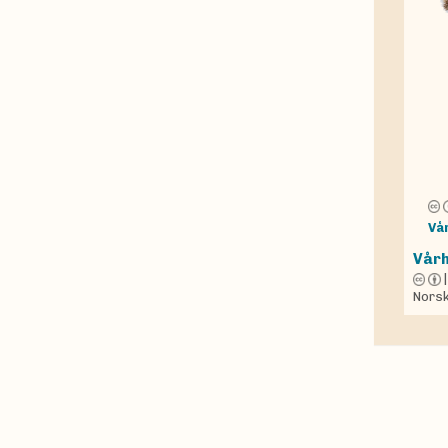
Vå
Vårh
Norsk