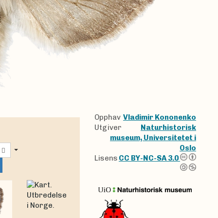
Opphav
Vladimir Kononenko
Utgiver
Naturhistorisk
museum, Universitetet i
Oslo
Lisens
CC BY-NC-SA 3.0