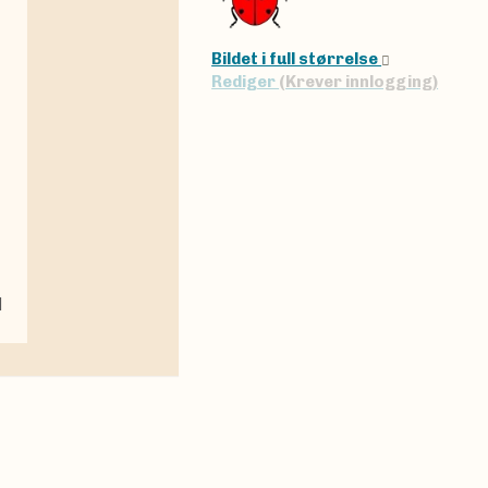
Bildet i full størrelse
Rediger
(Krever innlogging)
|