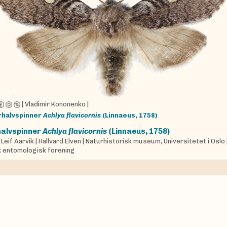
|
Vladimir Kononenko
|
rhalvspinner
Achlya flavicornis
(Linnaeus, 1758)
alvspinner
Achlya flavicornis
(Linnaeus, 1758)
|
Leif Aarvik
|
Hallvard Elven
|
Naturhistorisk museum, Universitetet i Oslo
 entomologisk forening