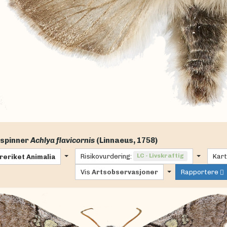
spinner
Achlya flavicornis
(Linnaeus, 1758)
Risikovurdering:
LC - Livskraftig
Kart
reriket
Animalia
Vis
Artsobservasjoner
Rapportere