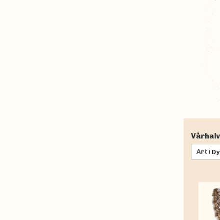
Vårhalv
Art
i
Dy