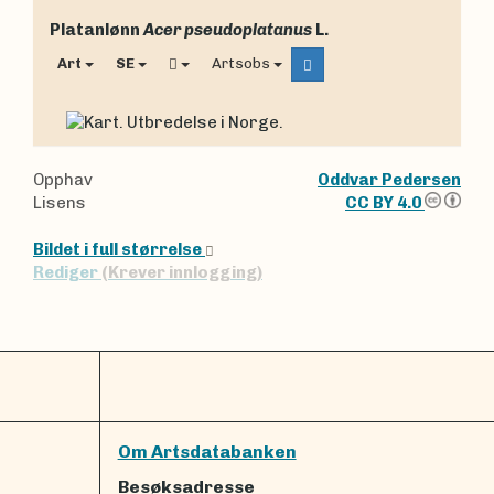
Platanlønn
Acer pseudoplatanus
L.
Art
SE
Artsobs
Opphav
Oddvar Pedersen
Lisens
CC BY 4.0
Bildet i full størrelse
Rediger
(Krever innlogging)
Om Artsdatabanken
Besøksadresse