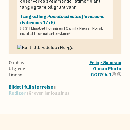
observeres svømmende i stimer blant
tang og tare på grunt vann.
Tangkutling
Pomatoschistus flavescens
(Fabricius 1779)
|
Elisabet Forsgren
|
Camilla Næss
|
Norsk
institutt for naturforskning
Opphav
Erling Svensen
Utgiver
Ocean Photo
Lisens
CC BY 4.0
Bildet i full størrelse
Rediger
(Krever innlogging)