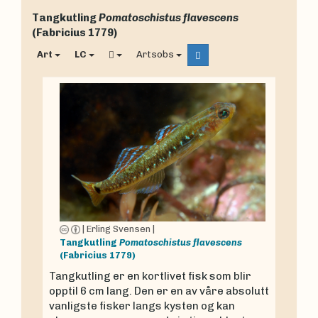
Tangkutling
Pomatoschistus flavescens
(Fabricius 1779)
Art
LC
Artsobs
|
Erling Svensen
|
Tangkutling
Pomatoschistus flavescens
(Fabricius 1779)
Tangkutling er en kortlivet fisk som blir
opptil 6 cm lang. Den er en av våre absolutt
vanligste fisker langs kysten og kan