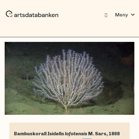
expand_more
Meny
Bambuskorall
Isidella lofotensis
M. Sars, 1868