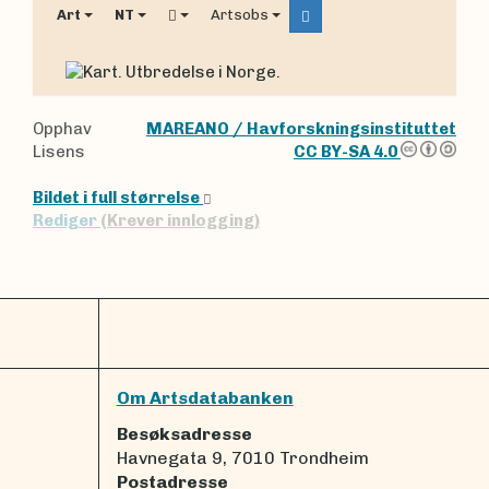
Art
NT
Artsobs
Opphav
MAREANO / Havforskningsinstituttet
Lisens
CC BY-SA 4.0
Bildet i full størrelse
Rediger
(Krever innlogging)
Om Artsdatabanken
Besøksadresse
Havnegata 9, 7010 Trondheim
Postadresse