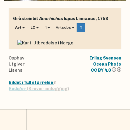
Gråsteinbit
Anarhichas lupus
Linnaeus, 1758
Art
LC
Artsobs
Opphav
Erling Svensen
Utgiver
Ocean Photo
Lisens
CC BY 4.0
Bildet i full størrelse
Rediger
(Krever innlogging)