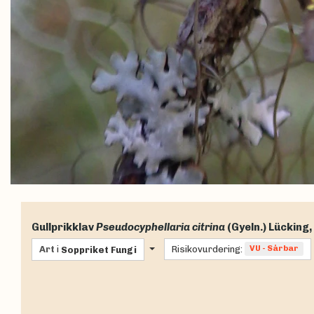
Gullprikklav
Pseudocyphellaria citrina
(Gyeln.) Lücking
Art
i
Risikovurdering:
VU - Sårbar
Soppriket
Fungi