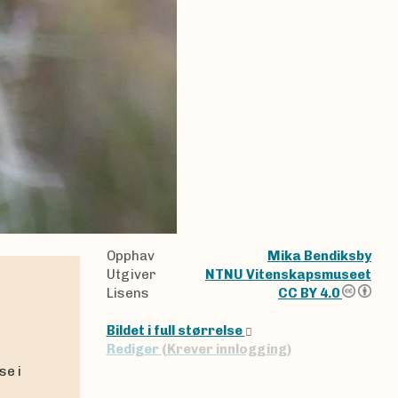
Opphav
Mika Bendiksby
Utgiver
NTNU Vitenskapsmuseet
Lisens
CC BY 4.0
Bildet i full størrelse
Rediger
(Krever innlogging)