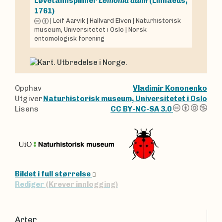
Løvetannspinner
Lemonia dumi
(Linnaeus,
1761)
|
Leif Aarvik
|
Hallvard Elven
|
Naturhistorisk
museum, Universitetet i Oslo
|
Norsk
entomologisk forening
Opphav
Vladimir Kononenko
Utgiver
Naturhistorisk museum, Universitetet i Oslo
Lisens
CC BY-NC-SA 3.0
Bildet i full størrelse
Rediger
(Krever innlogging)
Arter