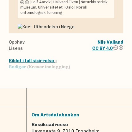
|
Leif Aarvik
|
Hallvard Elven
|
Naturhistorisk
museum, Universitetet i Oslo
|
Norsk
entomologisk forening
Opphav
Nils Valland
Lisens
CC BY 4.0
Bildet i full størrelse
Rediger
(Krever innlogging)
Om Artsdatabanken
Besøksadresse
Havnegata 9, 7010 Trondheim