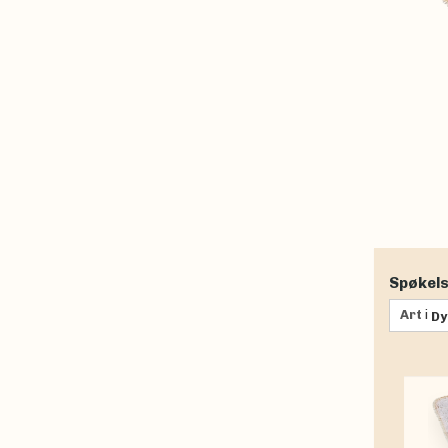
Spøkels
Art
i
Dy