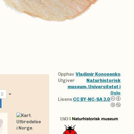
Opphav
Vladimir Kononenko
Utgiver
Naturhistorisk
museum, Universitetet i
Oslo
Lisens
CC BY-NC-SA 3.0