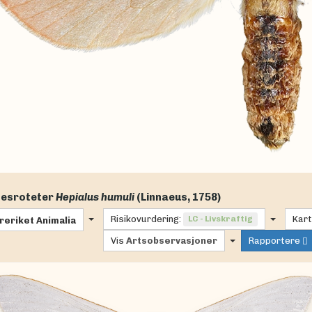
esroteter
Hepialus humuli
(Linnaeus, 1758)
Risikovurdering:
LC - Livskraftig
Kart
reriket
Animalia
Vis
Artsobservasjoner
Rapportere