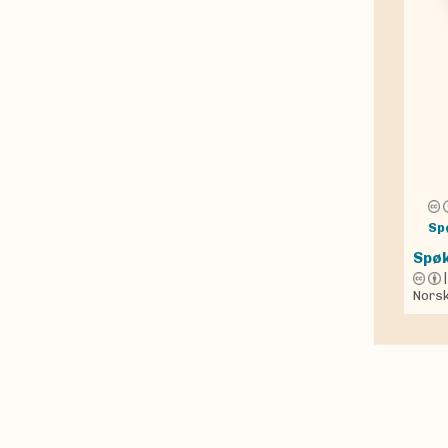
Sp
Spøk
Norsk