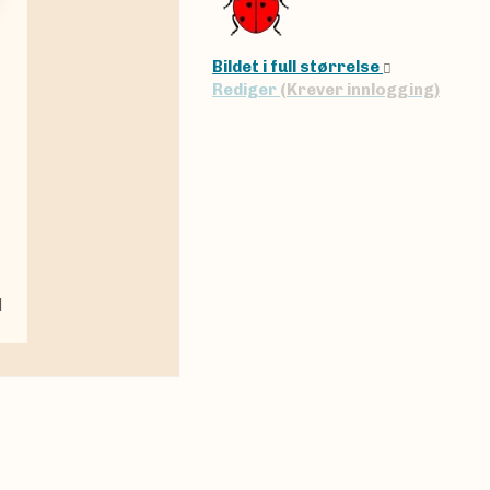
Bildet i full størrelse
Rediger
(Krever innlogging)
|