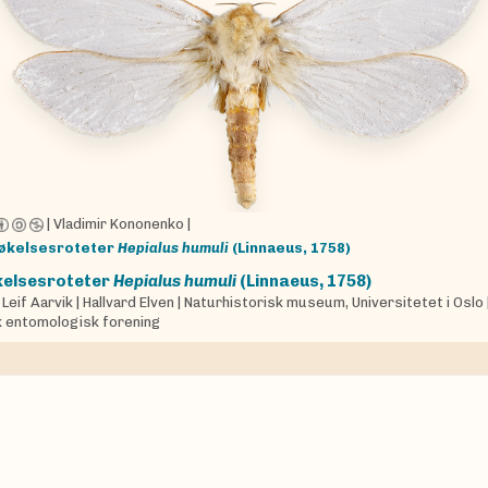
|
Vladimir Kononenko
|
økelsesroteter
Hepialus humuli
(Linnaeus, 1758)
elsesroteter
Hepialus humuli
(Linnaeus, 1758)
|
Leif Aarvik
|
Hallvard Elven
|
Naturhistorisk museum, Universitetet i Oslo
 entomologisk forening