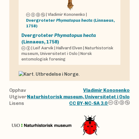
|
Vladimir Kononenko
|
Dvergroteter
Phymatopus hecta
(Linnaeus,
1758)
Dvergroteter
Phymatopus hecta
(Linnaeus, 1758)
|
Leif Aarvik
|
Hallvard Elven
|
Naturhistorisk
museum, Universitetet i Oslo
|
Norsk
entomologisk forening
Opphav
Vladimir Kononenko
Utgiver
Naturhistorisk museum, Universitetet i Oslo
Lisens
CC BY-NC-SA 3.0