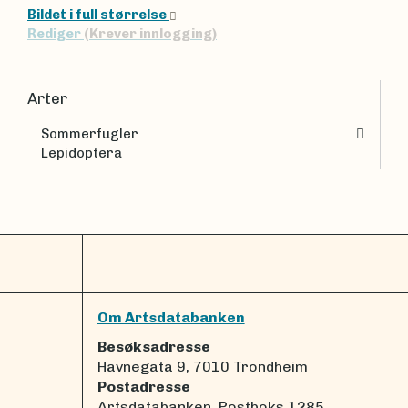
Bildet i full størrelse
Rediger
(Krever innlogging)
Arter
Sommerfugler
Lepidoptera
Om Artsdatabanken
Besøksadresse
Havnegata 9, 7010 Trondheim
Postadresse
Artsdatabanken, Postboks 1285