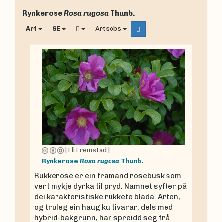
Rynkerose
Rosa rugosa
Thunb.
Art
SE
Artsobs
|
Eli Fremstad
|
Rynkerose
Rosa rugosa
Thunb.
Rukkerose er ein framand rosebusk som
vert mykje dyrka til pryd. Namnet syfter på
dei karakteristiske rukkete blada. Arten,
og truleg ein haug kultivarar, dels med
hybrid-bakgrunn, har spreidd seg frå