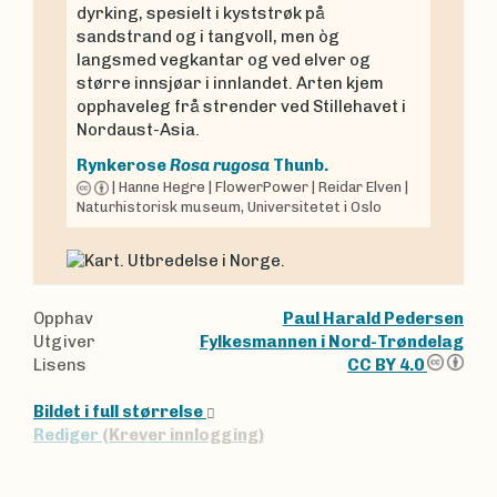
dyrking, spesielt i kyststrøk på
sandstrand og i tangvoll, men òg
langsmed vegkantar og ved elver og
større innsjøar i innlandet. Arten kjem
opphaveleg frå strender ved Stillehavet i
Nordaust-Asia.
Rynkerose
Rosa rugosa
Thunb.
|
Hanne Hegre
|
FlowerPower
|
Reidar Elven
|
Naturhistorisk museum, Universitetet i Oslo
Opphav
Paul Harald Pedersen
Utgiver
Fylkesmannen i Nord-Trøndelag
Lisens
CC BY 4.0
Bildet i full størrelse
Rediger
(Krever innlogging)