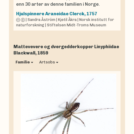
enn 30 arter av denne familien i Norge.
Hjulspinnere
Araneidae
Clerck, 1757
|
Sandra Åström
|
Kjetil Åkra
|
Norsk institutt for
naturforskning
|
Stiftelsen Midt-Troms Museum
Mattevevere og dvergedderkopper
Linyphiidae
Blackwall, 1859
Familie
Artsobs