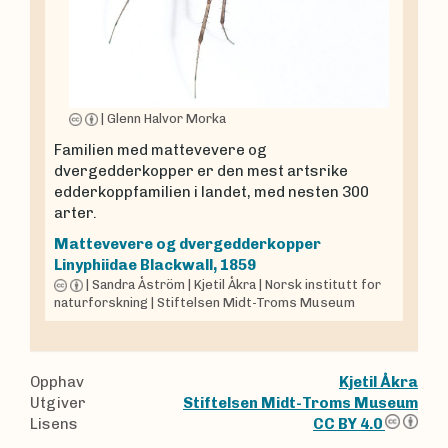
|
Glenn Halvor Morka
Familien med mattevevere og
dvergedderkopper er den mest artsrike
edderkoppfamilien i landet, med nesten 300
arter.
Mattevevere og dvergedderkopper
Linyphiidae
Blackwall, 1859
|
Sandra Åström
|
Kjetil Åkra
|
Norsk institutt for
naturforskning
|
Stiftelsen Midt-Troms Museum
Opphav
Kjetil Åkra
Utgiver
Stiftelsen Midt-Troms Museum
Lisens
CC BY 4.0