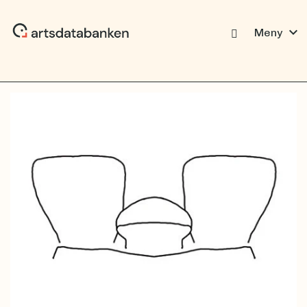
expand_more
Meny