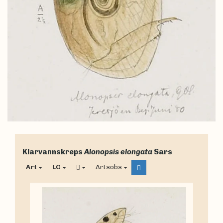
Klarvannskreps
Alonopsis elongata
Sars
Art
LC
Artsobs