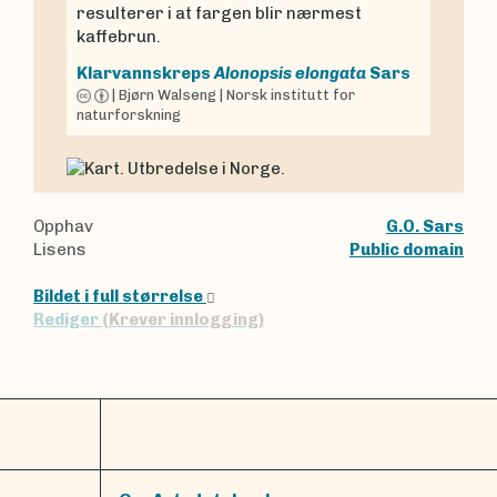
resulterer i at fargen blir nærmest
kaffebrun.
Klarvannskreps
Alonopsis elongata
Sars
|
Bjørn Walseng
|
Norsk institutt for
naturforskning
Opphav
G.O. Sars
Lisens
Public domain
Bildet i full størrelse
Rediger
(Krever innlogging)