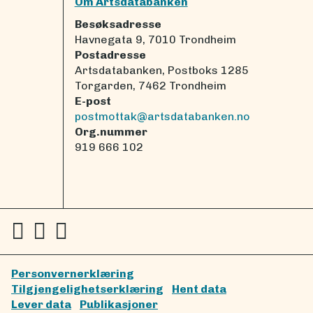
Om Artsdatabanken
Besøksadresse
Havnegata 9, 7010 Trondheim
Postadresse
Artsdatabanken, Postboks 1285
Torgarden, 7462 Trondheim
E-post
postmottak@artsdatabanken.no
Org.nummer
919 666 102
Personvernerklæring
Tilgjengelighetserklæring
Hent data
Lever data
Publikasjoner