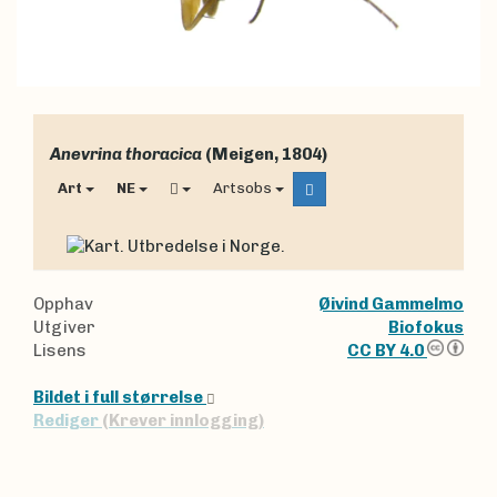
Anevrina thoracica
(Meigen, 1804)
Art
NE
Artsobs
Opphav
Øivind Gammelmo
Utgiver
Biofokus
Lisens
CC BY 4.0
Bildet i full størrelse
Rediger
(Krever innlogging)