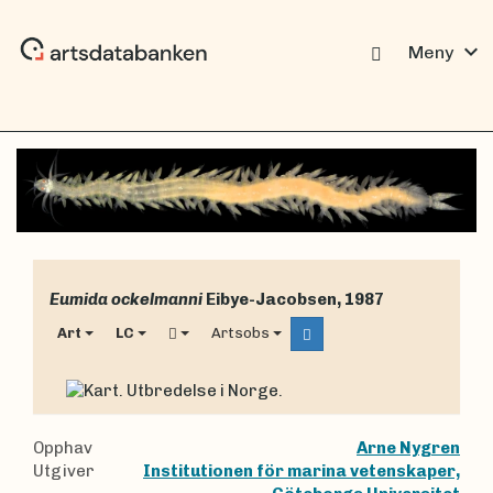
expand_more
Meny
Eumida ockelmanni
Eibye-Jacobsen, 1987
Art
LC
Artsobs
Opphav
Arne Nygren
Utgiver
Institutionen för marina vetenskaper,