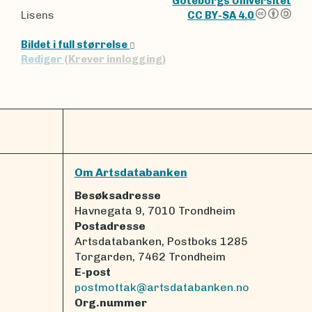
Göteborgs Universitet
Lisens
CC BY-SA 4.0
Bildet i full størrelse
Rediger
(Krever innlogging)
Om Artsdatabanken
Besøksadresse
Havnegata 9, 7010 Trondheim
Postadresse
Artsdatabanken, Postboks 1285
Torgarden, 7462 Trondheim
E-post
postmottak@artsdatabanken.no
Org.nummer