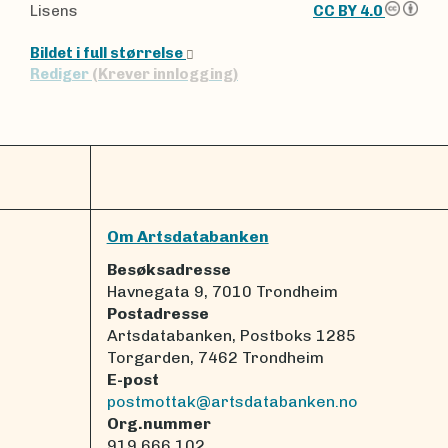
Lisens
CC BY 4.0
Bildet i full størrelse
Rediger
(Krever innlogging)
Om Artsdatabanken
Besøksadresse
Havnegata 9, 7010 Trondheim
Postadresse
Artsdatabanken, Postboks 1285
Torgarden, 7462 Trondheim
E-post
postmottak@artsdatabanken.no
Org.nummer
919 666 102