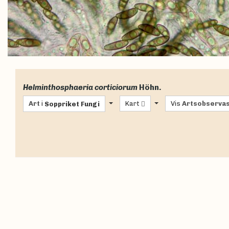
Helminthosphaeria corticiorum
Höhn.
Art
i
Kart
Vis
Artsobserva
Soppriket
Fungi