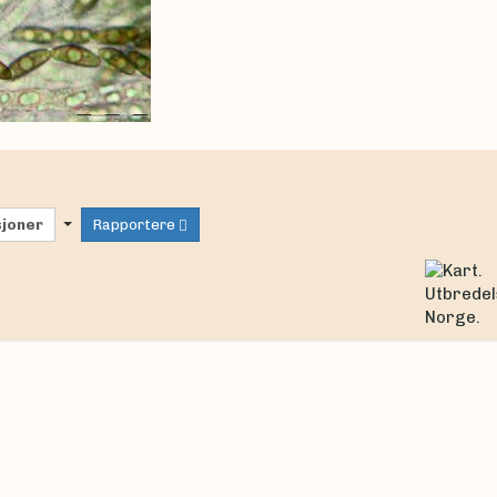
sjoner
Rapportere