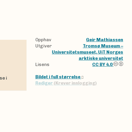
Opphav
Geir Mathiassen
Utgiver
Tromsø Museum –
Universitetsmuseet, UiT Norges
arktiske universitet
Lisens
CC BY 4.0
Bildet i full størrelse
Rediger
(Krever innlogging)