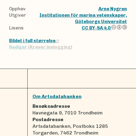
Opphav
Arne Nygren
Utgiver
Institutionen för marina vetenskaper,
Göteborgs Universitet
Lisens
CC BY-SA 4.0
Bildet i full størrelse
Rediger
(Krever innlogging)
Om Artsdatabanken
Besøksadresse
Havnegata 9, 7010 Trondheim
Postadresse
Artsdatabanken, Postboks 1285
Torgarden, 7462 Trondheim