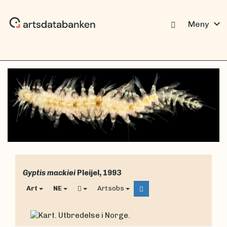
expand_more
Meny
Gyptis mackiei
Pleijel, 1993
Art
NE
Artsobs