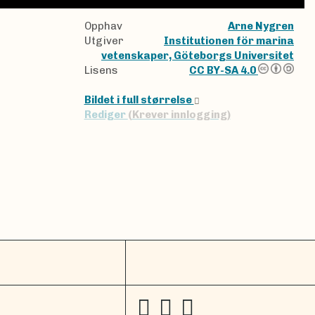
Opphav
Arne Nygren
Utgiver
Institutionen för marina
vetenskaper, Göteborgs Universitet
Lisens
CC BY-SA 4.0
Bildet i full størrelse
Rediger
(Krever innlogging)