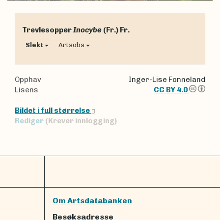
Trevlesopper
Inocybe
(Fr.) Fr.
Slekt
Artsobs
Opphav
Inger-Lise Fonneland
Lisens
CC BY 4.0
Bildet i full størrelse
Rediger
(Krever innlogging)
Om Artsdatabanken
Besøksadresse