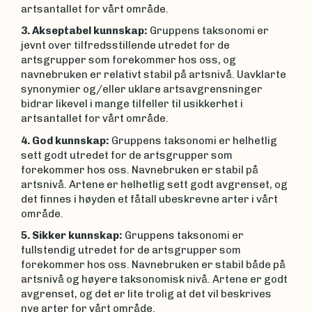
artsantallet for vårt område.
3. Akseptabel kunnskap:
Gruppens taksonomi er
jevnt over tilfredsstillende utredet for de
artsgrupper som forekommer hos oss, og
navnebruken er relativt stabil på artsnivå. Uavklarte
synonymier og/eller uklare artsavgrensninger
bidrar likevel i mange tilfeller til usikkerhet i
artsantallet for vårt område.
4. God kunnskap:
Gruppens taksonomi er helhetlig
sett godt utredet for de artsgrupper som
forekommer hos oss. Navnebruken er stabil på
artsnivå. Artene er helhetlig sett godt avgrenset, og
det finnes i høy­den et fåtall ubeskrevne arter i vårt
område.
5. Sikker kunnskap:
Gruppens taksonomi er
fullstendig utredet for de artsgrupper som
forekommer hos oss. Navnebruken er stabil både på
artsnivå og høyere taksonomisk nivå. Artene er godt
avgrenset, og det er lite trolig at det vil beskrives
nye arter for vårt område.