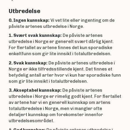
Utbredelse
0. Ingen kunnskap:
Vi vet lite eller ingenting om de
påviste artenes utbredelse i Norge.
1. Svært svak kunnskap:
De påviste artenes
utbredelse i Norge er generelt svært dårlig kjent.
For flertallet av artene finnes det kun sporadiske
enkeltfunn som gir lite innsikt i totalutbredelsen.
2. Svak kunnskap:
De påviste artenes utbredelse i
Norge er ikke tilfredsstillende kjent. Det finnes et
bety­delig antall arter hvor vi kun har sporadiske funn
som gir lite innsikt i totalutbredelsen.
3. Akseptabel kunnskap:
De påviste artenes
utbredelse i Norge er rimelig godt kjent. For flertallet
av artene har vi en generell kunnskap om artens
totalutbredelse i Norge, men vi mangler ofte
detaljert kunnskap om forekomster innenfor
utbredelsesområdet.
4. God kunnskap:
De påviste artenes utbredelse i