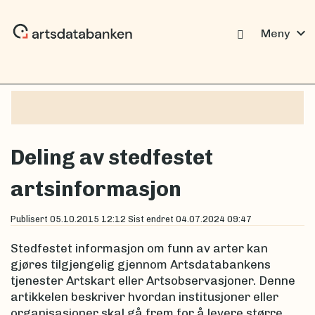
expand_more
Meny
Deling av stedfestet
artsinformasjon
Publisert
05.10.2015 12:12
Sist endret
04.07.2024 09:47
Stedfestet informasjon om funn av arter kan
gjøres tilgjengelig gjennom Artsdatabankens
tjenester Artskart eller Artsobservasjoner. Denne
artikkelen beskriver hvordan institusjoner eller
organisasjoner skal gå frem for å levere større