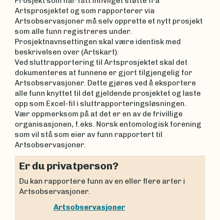
Prosjekt som har fått innvilget støtte fra
Artsprosjektet og som rapporterer via
Artsobservasjoner må selv opprette et nytt prosjekt
som alle funn registreres under.
Prosjektnavnsettingen skal være identisk med
beskrivelsen over (Artskart).
Ved sluttrapportering til Artsprosjektet skal det
dokumenteres at funnene er gjort tilgjengelig for
Artsobservasjoner. Dette gjøres ved å eksportere
alle funn knyttet til det gjeldende prosjektet og laste
opp som Excel-fil i sluttrapporteringsløsningen.
Vær oppmerksom på at det er en av de frivillige
organisasjonen, f.eks. Norsk entomologisk forening
som vil stå som eier av funn rapportert til
Artsobservasjoner.
Er du privatperson?
Du kan rapportere funn av en eller flere arter i
Artsobservasjoner.
Artsobservasjoner