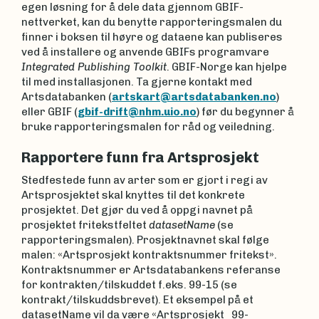
egen løsning for å dele data gjennom GBIF-
nettverket, kan du benytte rapporteringsmalen du
finner i boksen til høyre og dataene kan publiseres
ved å installere og anvende GBIFs programvare
Integrated Publishing Toolkit
. GBIF-Norge kan hjelpe
til med installasjonen. Ta gjerne kontakt med
Artsdatabanken (
artskart@artsdatabanken.no
)
eller GBIF (
gbif-drift@nhm.uio.no
) før du begynner å
bruke rapporteringsmalen for råd og veiledning.
Rapportere funn fra Artsprosjekt
Stedfestede funn av arter som er gjort i regi av
Artsprosjektet skal knyttes til det konkrete
prosjektet. Det gjør du ved å oppgi navnet på
prosjektet fritekstfeltet
datasetName
(se
rapporteringsmalen). Prosjektnavnet skal følge
malen: «Artsprosjekt kontraktsnummer fritekst».
Kontraktsnummer er Artsdatabankens referanse
for kontrakten/tilskuddet f.eks. 99-15 (se
kontrakt/tilskuddsbrevet). Et eksempel på et
datasetName vil da være «Artsprosjekt_99-