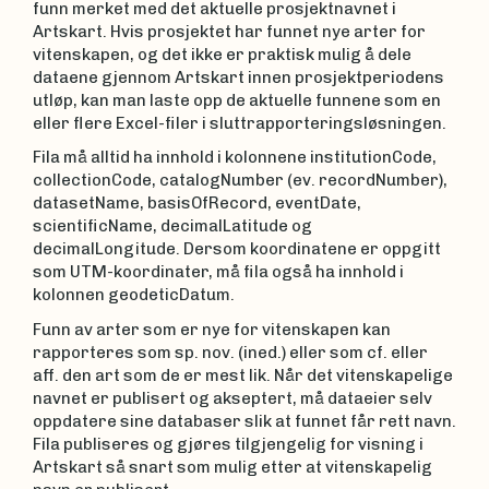
funn merket med det aktuelle prosjektnavnet i
Artskart. Hvis prosjektet har funnet nye arter for
vitenskapen, og det ikke er praktisk mulig å dele
dataene gjennom Artskart innen prosjektperiodens
utløp, kan man laste opp de aktuelle funnene som en
eller flere Excel-filer i sluttrapporteringsløsningen.
Fila må alltid ha innhold i kolonnene institutionCode,
collectionCode, catalogNumber (ev. recordNumber),
datasetName, basisOfRecord, eventDate,
scientificName, decimalLatitude og
decimalLongitude. Dersom koordinatene er oppgitt
som UTM-koordinater, må fila også ha innhold i
kolonnen geodeticDatum.
Funn av arter som er nye for vitenskapen kan
rapporteres som sp. nov. (ined.) eller som cf. eller
aff. den art som de er mest lik. Når det vitenskapelige
navnet er publisert og akseptert, må dataeier selv
oppdatere sine databaser slik at funnet får rett navn.
Fila publiseres og gjøres tilgjengelig for visning i
Artskart så snart som mulig etter at vitenskapelig