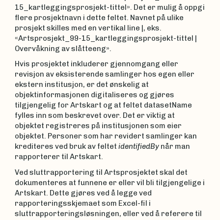
15_kartleggingsprosjekt-tittel». Det er mulig å oppgi
flere prosjektnavn i dette feltet. Navnet på ulike
prosjekt skilles med en vertikal line |, eks.
«Artsprosjekt_99-15_kartleggingsprosjekt-tittel |
Overvåkning av slåtteeng».
Hvis prosjektet inkluderer gjennomgang eller
revisjon av eksisterende samlinger hos egen eller
ekstern institusjon, er det ønskelig at
objektinformasjonen digitaliseres og gjøres
tilgjengelig for Artskart og at feltet datasetName
fylles inn som beskrevet over. Det er viktig at
objektet registreres på institusjonen som eier
objektet. Personer som har revidert samlinger kan
krediteres ved bruk av feltet
identifiedBy
når man
rapporterer til Artskart.
Ved sluttrapportering til Artsprosjektet skal det
dokumenteres at funnene er eller vil bli tilgjengelige i
Artskart. Dette gjøres ved å legge ved
rapporteringsskjemaet som Excel-fil i
sluttrapporteringsløsningen, eller ved å referere til