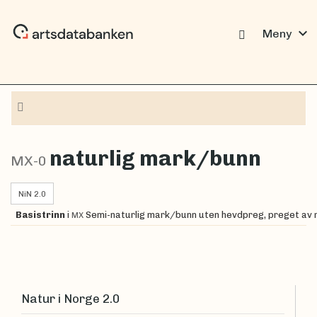
expand_more
Meny
Navigasjon
naturlig mark/bunn
MX-0
NiN 2.0
Basistrinn
i
Semi-naturlig mark/bunn uten hevdpreg, preget av
MX
Natur i Norge 2.0