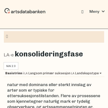
expand_more
Meny
Navigasjon
konsolideringsfase
LA-e
NiN 2.0
Basistrinn
i
Langsom primær suksesjon
Landskapstype
LA
LA
natur med dominans eller sterkt innslag av
arter som er typiske for
ettersuksesjonstilstanden. Flere av prosessene
som kjennetegner naturlig mark er tydelig
observerbare, og artssammensetningen er,