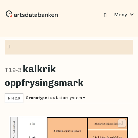
expand_more
Meny
Navigasjon
kalkrik
T19-3
oppfrysingsmark
Grunntype
i
Natursystem
NA
NiN 2.0