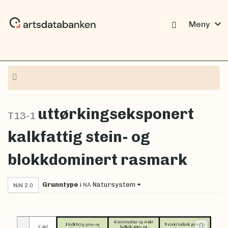
expand_more
Meny
Navigasjon
uttørkingseksponert
T13-1
kalkfattig stein- og
blokkdominert rasmark
Grunntype
i
Natursystem
NA
NiN 2.0