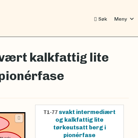
expand_more
Søk
Meny
vært kalkfattig lite
 pionérfase
svakt intermediært
T1-77
og kalkfattig lite
tørkeutsatt berg i
pionérfase