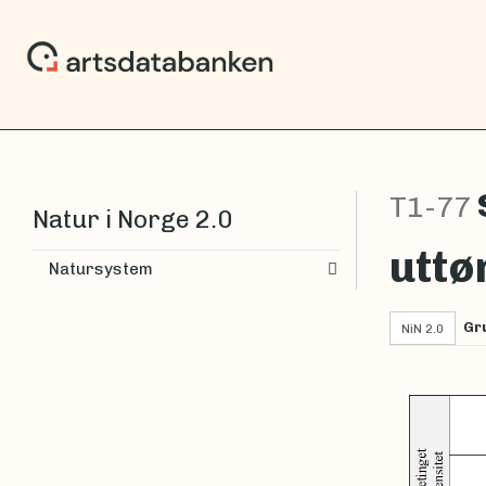
T1-77
Natur i Norge 2.0
uttø
Natursystem
Gr
NiN 2.0