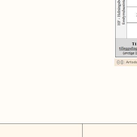
|
Artsd