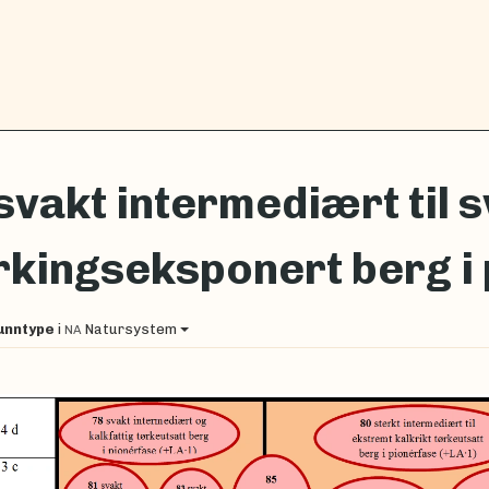
svakt intermediært til s
rkingseksponert berg i
unntype
i
Natursystem
NA