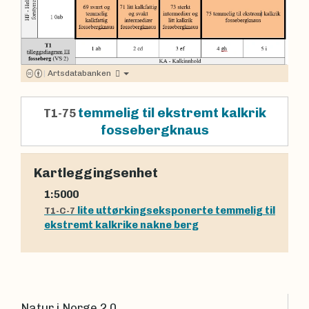
|
Artsdatabanken
temmelig til ekstremt kalkrik
T1-75
fossebergknaus
Kartleggingsenhet
1:5000
lite uttørkingseksponerte temmelig til
T1-C-7
ekstremt kalkrike nakne berg
Natur i Norge 2.0