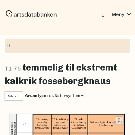
expand_more
Meny
Navigasjon
temmelig til ekstremt
T1-75
kalkrik fossebergknaus
Grunntype
i
Natursystem
NA
NiN 2.0