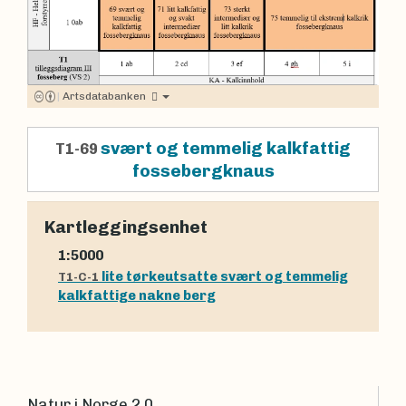
|
Artsdatabanken
svært og temmelig kalkfattig
T1-69
fossebergknaus
Kartleggingsenhet
1:5000
lite tørkeutsatte svært og temmelig
T1-C-1
kalkfattige nakne berg
Natur i Norge 2.0