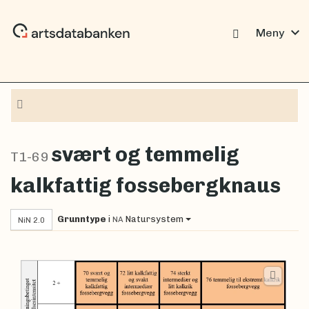
expand_more
Meny
Navigasjon
svært og temmelig
T1-69
kalkfattig fossebergknaus
Grunntype
i
Natursystem
NA
NiN 2.0