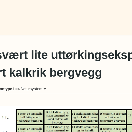
svært lite uttørkingsek
t kalkrik bergvegg
nntype
i
Natursystem
NA