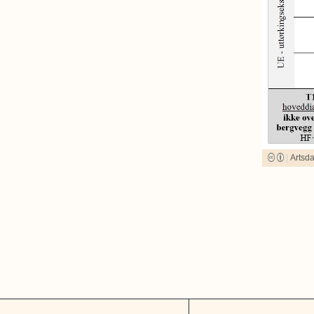
|
Artsd