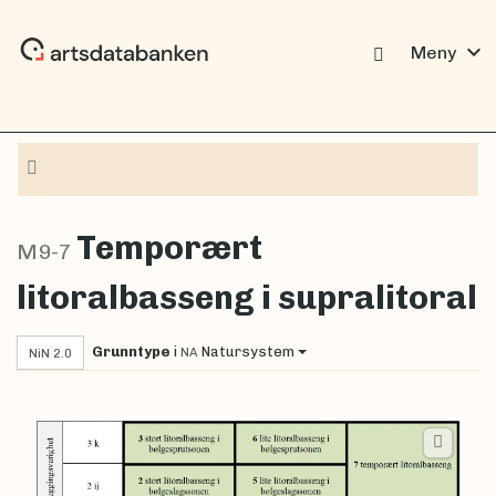
expand_more
Meny
Navigasjon
Temporært
M9-7
litoralbasseng i supralitoral
Grunntype
i
Natursystem
NA
NiN 2.0